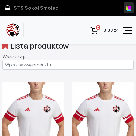
STS Sokół Smolec
0
0,00 zł
Lista produktów
Wyszukaj: