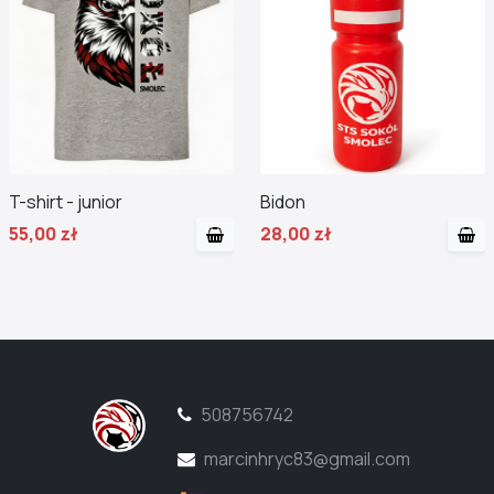
T-shirt - junior
Bidon
55,00 zł
28,00 zł
508756742
marcinhryc83@gmail.com