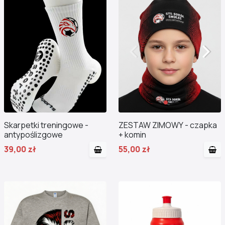
Skarpetki treningowe -
ZESTAW ZIMOWY - czapka
antypoślizgowe
+ komin
39,00 zł
55,00 zł