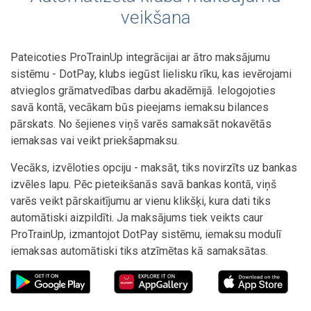
veikšana
Pateicoties ProTrainUp integrācijai ar ātro maksājumu
sistēmu - DotPay, klubs iegūst lielisku rīku, kas ievērojami
atvieglos grāmatvedības darbu akadēmijā. Ielogojoties
savā kontā, vecākam būs pieejams iemaksu bilances
pārskats. No šejienes viņš varēs samaksāt nokavētās
iemaksas vai veikt priekšapmaksu.
Vecāks, izvēloties opciju - maksāt, tiks novirzīts uz bankas
izvēles lapu. Pēc pieteikšanās savā bankas kontā, viņš
varēs veikt pārskaitījumu ar vienu klikšķi, kura dati tiks
automātiski aizpildīti. Ja maksājums tiek veikts caur
ProTrainUp, izmantojot DotPay sistēmu, iemaksu modulī
iemaksas automātiski tiks atzīmētas kā samaksātas.