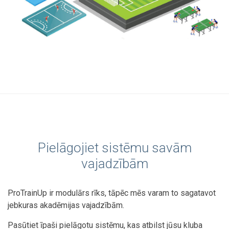
Pielāgojiet sistēmu savām
vajadzībām
ProTrainUp ir modulārs rīks, tāpēc mēs varam to sagatavot
jebkuras akadēmijas vajadzībām.
Pasūtiet īpaši pielāgotu sistēmu, kas atbilst jūsu kluba