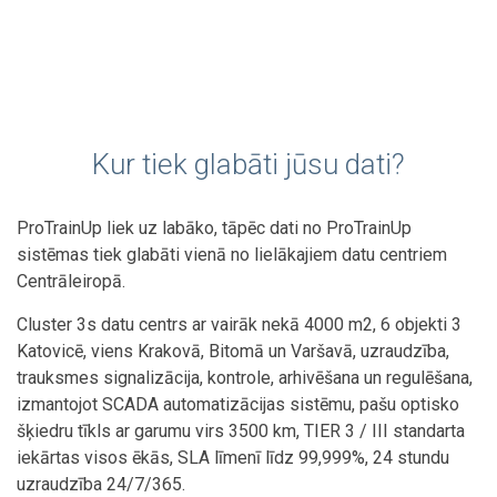
Kur tiek glabāti jūsu dati?
ProTrainUp liek uz labāko, tāpēc dati no ProTrainUp
sistēmas tiek glabāti vienā no lielākajiem datu centriem
Centrāleiropā.
Cluster 3s datu centrs ar vairāk nekā 4000 m2, 6 objekti 3
Katovicē, viens Krakovā, Bitomā un Varšavā, uzraudzība,
trauksmes signalizācija, kontrole, arhivēšana un regulēšana,
izmantojot SCADA automatizācijas sistēmu, pašu optisko
šķiedru tīkls ar garumu virs 3500 km, TIER 3 / III standarta
iekārtas visos ēkās, SLA līmenī līdz 99,999%, 24 stundu
uzraudzība 24/7/365.