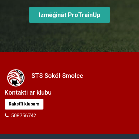
Izmēģināt ProTrainUp
STS Sokół Smolec
Kontakti ar klubu
Rakstīt klubam
508756742