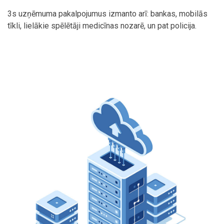
3s uzņēmuma pakalpojumus izmanto arī: bankas, mobilās
tīkli, lielākie spēlētāji medicīnas nozarē, un pat policija.