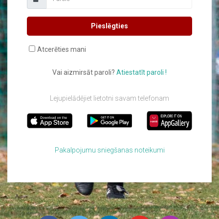
Pieslēgties
Atcerēties mani
Vai aizmirsāt paroli?
Atiestatīt paroli !
Lejupielādējiet lietotni savam telefonam
Pakalpojumu sniegšanas noteikumi