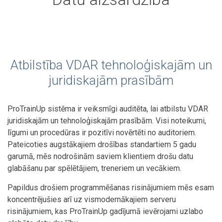
Atbilstība VDAR tehnoloģiskajām un
juridiskajām prasībām
ProTrainUp sistēma ir veiksmīgi auditēta, lai atbilstu VDAR
juridiskajām un tehnoloģiskajām prasībām. Visi noteikumi,
līgumi un procedūras ir pozitīvi novērtēti no auditoriem.
Pateicoties augstākajiem drošības standartiem 5 gadu
garumā, mēs nodrošinām saviem klientiem drošu datu
glabāšanu par spēlētājiem, treneriem un vecākiem.
Papildus drošiem programmēšanas risinājumiem mēs esam
koncentrējušies arī uz vismodernākajiem serveru
risinājumiem, kas ProTrainUp gadījumā ievērojami uzlabo