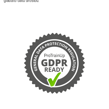
glabāto datu drošību.