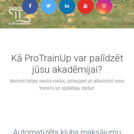
Kā ProTrainUp var palīdzēt
jūsu akadēmijai?
Ņemiet lietas savās rokās, uzraugiet un atbalstiet savu
treneru un spēlētāju darbu!
Automatizēta kluba maksājumu